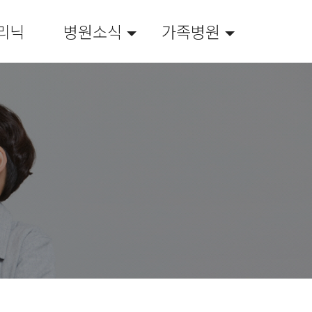
리닉
병원소식
가족병원