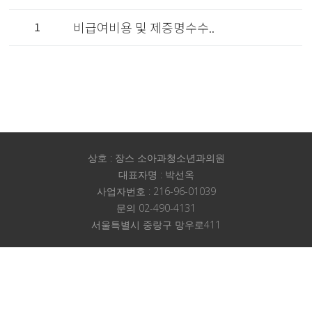
1
비급여비용 및 제증명수수..
상호 : 장스 소아과청소년과의원
대표자명 : 박선옥
사업자번호 : 216-96-01039
문의 02-490-4131
서울특별시 중랑구 망우로411